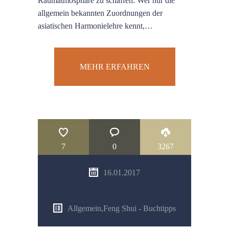
Raumatmosphäre zu schaffen. Wer nur die
allgemein bekannten Zuordnungen der
asiatischen Harmonielehre kennt,…
MEHR ERFAHREN
7
0
3267
16.01.2017
Allgemein
,
Feng Shui - Buchtipps