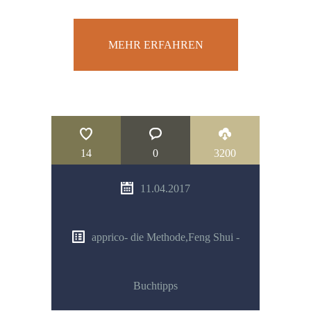
MEHR ERFAHREN
14
0
3200
11.04.2017
apprico- die Methode
,
Feng Shui -
Buchtipps