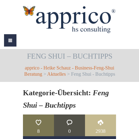
HOME
FENG SHUI – BUCHTIPPS
ÜBER MICH
apprico - Heike Schauz - Business-Feng-Shui
LEISTUNGEN
Beratung
>
Aktuelles
> Feng Shui - Buchtipps
AKTUELLES
Kategorie-Übersicht:
Feng
REFERENZEN
Shui – Buchtipps
BÜCHER
COLOURS
8
0
2938
KONTAKT