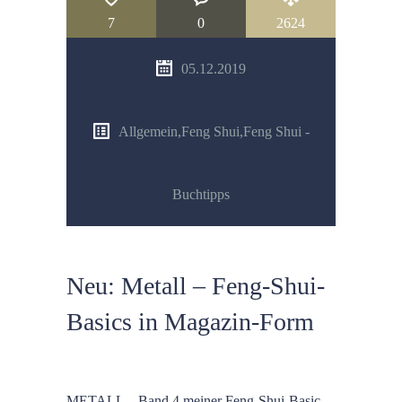
7
0
2624
05.12.2019
Allgemein
,
Feng Shui
,
Feng Shui -
Buchtipps
Neu: Metall – Feng-Shui-
Basics in Magazin-Form
METALL – Band 4 meiner Feng-Shui-Basic-