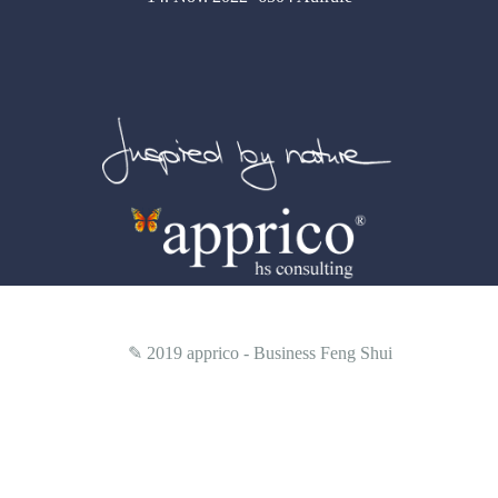
✎ 2019
apprico - Business Feng Shui