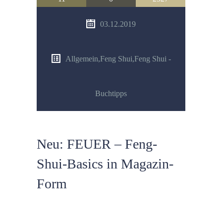
03.12.2019
Allgemein
,
Feng Shui
,
Feng Shui -
Buchtipps
Neu: FEUER – Feng-
Shui-Basics in Magazin-
Form