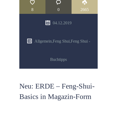
8
0
2665
04.12.2019
Allgemein
,
Feng Shui
,
Feng Shui -
Buchtipps
Neu: ERDE – Feng-Shui-
Basics in Magazin-Form