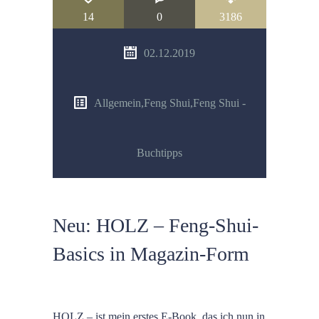
14
0
3186
02.12.2019
Allgemein
,
Feng Shui
,
Feng Shui -
Buchtipps
Neu: HOLZ – Feng-Shui-
Basics in Magazin-Form
HOLZ – ist mein erstes E-Book, das ich nun in