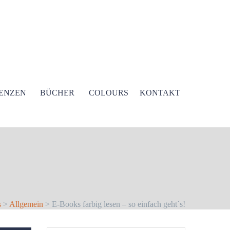
ENZEN
BÜCHER
COLOURS
KONTAKT
s
>
Allgemein
> E-Books farbig lesen – so einfach geht´s!