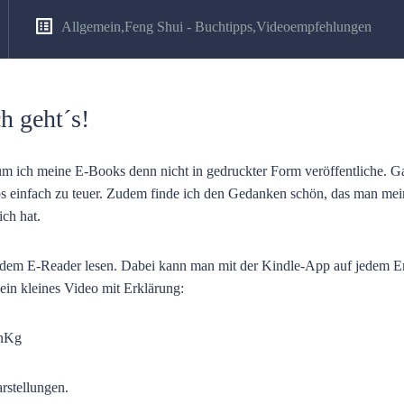
Allgemein
,
Feng Shui - Buchtipps
,
Videoempfehlungen
h geht´s!
m ich meine E-Books denn nicht in gedruckter Form veröffentliche. G
otos einfach zu teuer. Zudem finde ich den Gedanken schön, das man me
ich hat.
t dem E-Reader lesen. Dabei kann man mit der Kindle-App auf jedem E
ein kleines Video mit Erklärung:
hnKg
rstellungen.