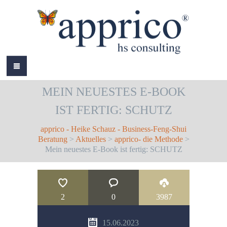
HOME
MEIN NEUESTES E-BOOK
ÜBER MICH
IST FERTIG: SCHUTZ
LEISTUNGEN
apprico - Heike Schauz - Business-Feng-Shui
AKTUELLES
Beratung
>
Aktuelles
>
apprico- die Methode
>
Mein neuestes E-Book ist fertig: SCHUTZ
REFERENZEN
BÜCHER
2
0
3987
COLOURS
15.06.2023
KONTAKT