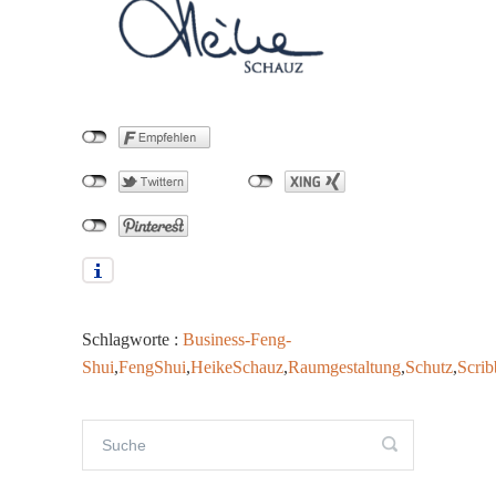
Schlagworte :
Business-Feng-
Shui
,
FengShui
,
HeikeSchauz
,
Raumgestaltung
,
Schutz
,
Scrib