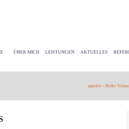
E
ÜBER MICH
LEISTUNGEN
AKTUELLES
REFER
apprico - Heike Schau
S