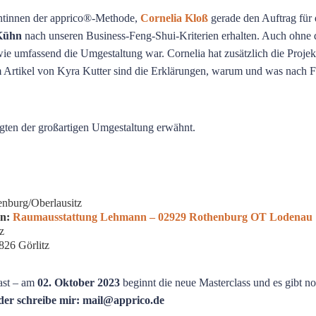
entinnen der apprico®-Methode,
Cornelia Kloß
gerade den Auftrag für 
 Kühn
nach unseren Business-Feng-Shui-Kriterien erhalten. Auch ohne 
wie umfassend die Umgestaltung war. Cornelia hat zusätzlich die Projek
 Artikel von Kyra Kutter sind die Erklärungen, warum und was nach 
igten der großartigen Umgestaltung erwähnt.
nburg/Oberlausitz
n:
Raumausstattung Lehmann – 02929 Rothenburg OT Lodenau
z
26 Görlitz
ast – am
02. Oktober 2023
beginnt die neue Masterclass und es gibt no
der schreibe mir: mail@apprico.de