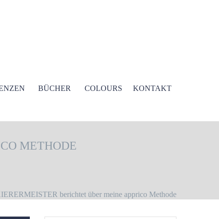
ENZEN
BÜCHER
COLOURS
KONTAKT
RICO METHODE
ERMEISTER berichtet über meine apprico Methode