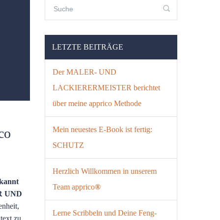
LETZTE BEITRÄGE
Der MALER- UND
LACKIERERMEISTER berichtet
über meine apprico Methode
Mein neuestes E-Book ist fertig:
co
SCHUTZ
Herzlich Willkommen in unserem
rkannt
Team apprico
®
R UND
enheit,
Lerne Scribbeln und Deine Feng-
text zu