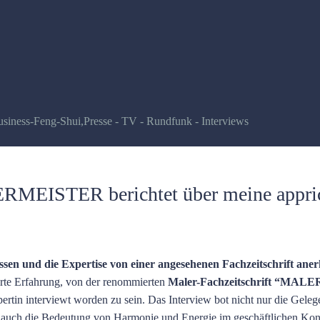
usiness-Feng-Shui
,
Presse - TV - Rundfunk - Interviews
ISTER berichtet über meine appri
ssen und die Expertise von einer angesehenen Fachzeitschrift ane
erte Erfahrung, von der renommierten
Maler-Fachzeitschrift
“MALE
rtin interviewt worden zu sein. Das Interview bot nicht nur die Geleg
n auch die Bedeutung von Harmonie und Energie im geschäftlichen Kon