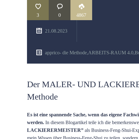
3
0
4867
21.08.2023
apprico- die Methode
,
ARBEITS-RAUM 4.0
,
B
Der MALER- UND LACKIERERME
Methode
Es ist eine spannende Sache, wenn das eigene Fachwi
werden.
In diesem Blogartikel teile ich die bemerkensw
LACKIERERMEISTER”
als Business-Feng-Shui-Expe
mein Wissen über Business-Feng-Shui zu teilen, sonder