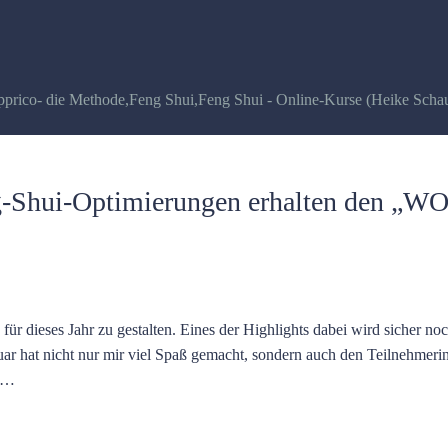
pprico- die Methode
,
Feng Shui
,
Feng Shui - Online-Kurse (Heike Scha
g-Shui-Optimierungen erhalten den „W
 für dieses Jahr zu gestalten. Eines der Highlights dabei wird sicher no
uar hat nicht nur mir viel Spaß gemacht, sondern auch den Teilnehmer
um…