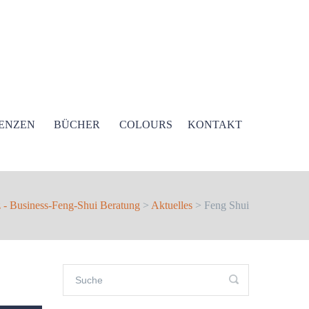
ENZEN
BÜCHER
COLOURS
KONTAKT
z - Business-Feng-Shui Beratung
>
Aktuelles
> Feng Shui