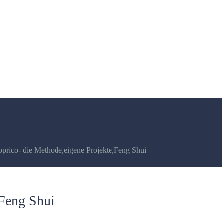
pprico- die Methode
,
eigene Projekte
,
Feng Shui
 Feng Shui