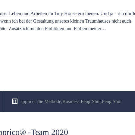
nser Leben und Arbeiten im Tiny House erschienen. Und ja – ich dürf
 wenn ich bei der Gestaltung unseres kleinen Traumhauses nicht auch
hätte. Zusätzlich mit den Farbtönen und Farben meiner…
apprico- die Methode
,
Business-Feng-Shui
,
Feng Shui
pprico® -Team 2020