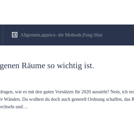
Allgemein
,
apprico- die Methode
,
Feng Shui
genen Räume so wichtig ist.
ragen, wie es mit den guten Vorsätzen für 2020 aussieht? Nein, ich red
er Wänden. Da wolltest du doch auch generell Ordnung schaffen, das 
swechseln und…