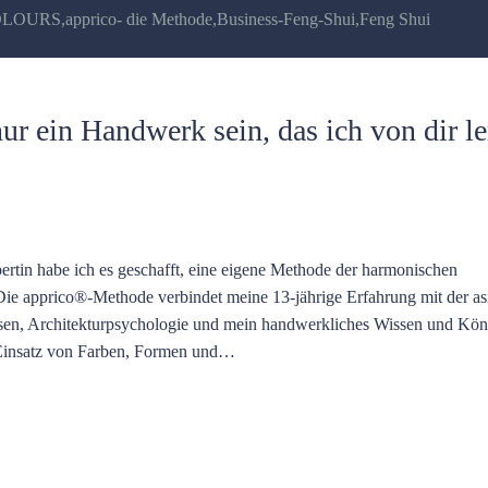
COLOURS
,
apprico- die Methode
,
Business-Feng-Shui
,
Feng Shui
r ein Handwerk sein, das ich von dir l
rtin habe ich es geschafft, eine eigene Methode der harmonischen
 Die apprico®-Methode verbindet meine 13-jährige Erfahrung mit der as
sen, Architekturpsychologie und mein handwerkliches Wissen und Kö
 Einsatz von Farben, Formen und…