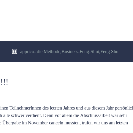
apprico- die Methode
,
Business-Feng-Shui
,
Feng Shui
!!!
nen TeilnehmerInnen des letzten Jahres und aus diesem Jahr persönlich
h alle schwer verdient. Denn vor allem die Abschlussarbeit war sehr
e Übergabe im November canceln mussten, trafen wir uns am letzten