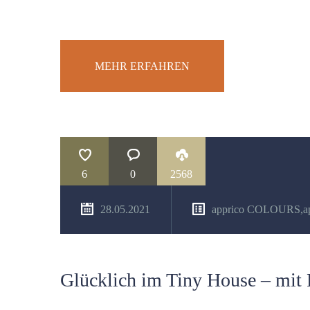
MEHR ERFAHREN
6
0
2568
28.05.2021
apprico COLOURS
,
a
Glücklich im Tiny House – mit