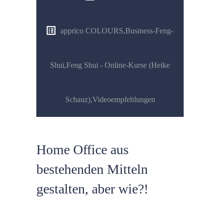
apprico COLOURS
,
Business-Feng-
Shui
,
Feng Shui - Online-Kurse (Heike
Schauz)
,
Videoempfehlungen
Home Office aus
bestehenden Mitteln
gestalten, aber wie?!