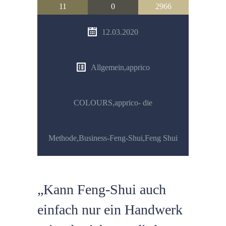
11
0
2966
12.03.2020
Allgemein
,
apprico
COLOURS
,
apprico- die
Methode
,
Business-Feng-Shui
,
Feng Shui
„Kann Feng-Shui auch
einfach nur ein Handwerk