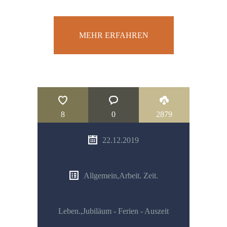
MEHR ERFAHREN
8
0
2879
22.12.2019
Allgemein
,
Arbeit. Zeit.
Leben.
,
Jubiläum - Ferien - Auszeit