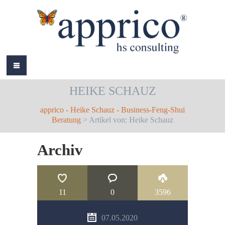
HOME
HEIKE SCHAUZ
ÜBER MICH
apprico - Heike Schauz - Business-Feng-Shui
LEISTUNGEN
Beratung
> Artikel von: Heike Schauz
AKTUELLES
Archiv
REFERENZEN
BÜCHER
11
0
3596
COLOURS
07.05.2020
KONTAKT