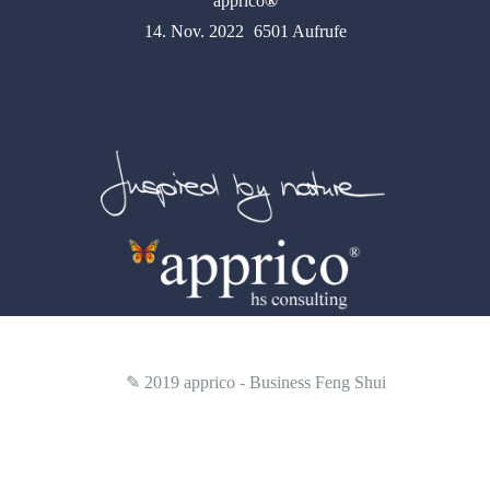
apprico
®
14. Nov. 2022
6501 Aufrufe
✎ 2019
apprico - Business Feng Shui