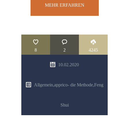
MEHR ERFAHREN
8
2
4245
10.02.2020
Allgemein
,
apprico- die Methode
,
Feng
Shui