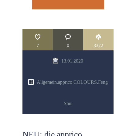
7
0
3372
13.01.2020
Allgemein
,
apprico COLOURS
,
Feng
Shui
NEU: die apprico