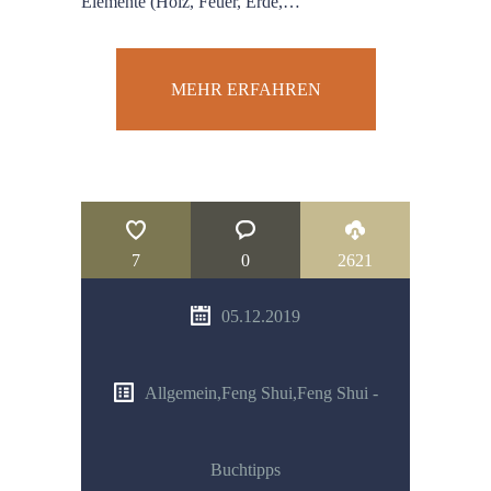
Elemente (Holz, Feuer, Erde,…
MEHR ERFAHREN
7
0
2621
05.12.2019
Allgemein
,
Feng Shui
,
Feng Shui -
Buchtipps