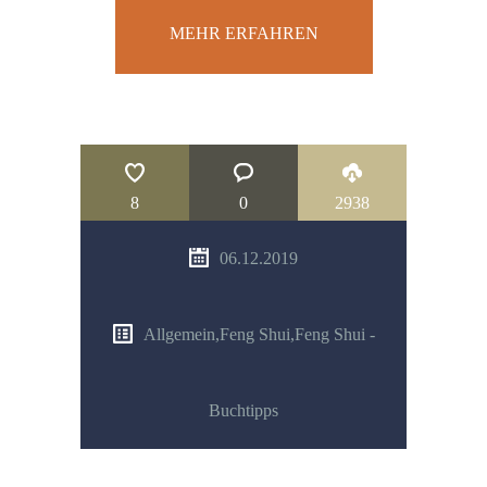
MEHR ERFAHREN
8
0
2938
06.12.2019
Allgemein
,
Feng Shui
,
Feng Shui -
Buchtipps