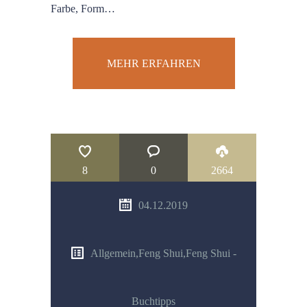
Farbe, Form…
MEHR ERFAHREN
8
0
2664
04.12.2019
Allgemein
,
Feng Shui
,
Feng Shui -
Buchtipps