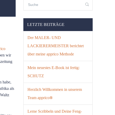
LETZTE BEITRÄGE
Der MALER- UND
LACKIERERMEISTER berichtet
rico
über meine apprico Methode
ben wir
szeitung
Mein neuestes E-Book ist fertig:
SCHUTZ
n habe,
frika als
Herzlich Willkommen in unserem
 Waltz
Team apprico
®
Lerne Scribbeln und Deine Feng-