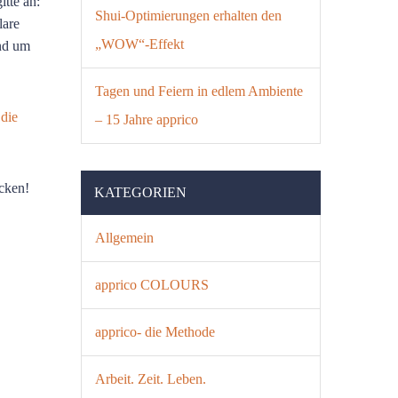
itte an:
Shui-Optimierungen erhalten den
lare
„WOW“-Effekt
nd um
Tagen und Feiern in edlem Ambiente
–
die
– 15 Jahre apprico
icken!
KATEGORIEN
Allgemein
apprico COLOURS
apprico- die Methode
Arbeit. Zeit. Leben.