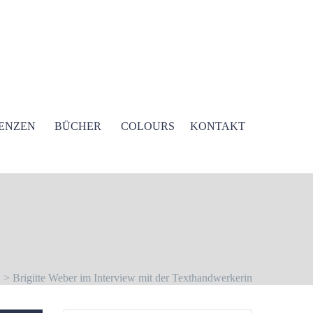
ENZEN
BÜCHER
COLOURS
KONTAKT
n
> Brigitte Weber im Interview mit der Texthandwerkerin