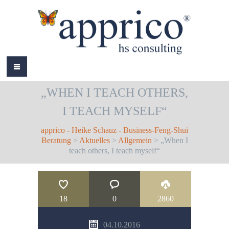
HOME
„WHEN I TEACH OTHERS,
ÜBER MICH
I TEACH MYSELF“
LEISTUNGEN
apprico - Heike Schauz - Business-Feng-Shui
AKTUELLES
Beratung
>
Aktuelles
>
Allgemein
> „When I
teach others, I teach myself“
REFERENZEN
BÜCHER
18
0
2860
COLOURS
04.10.2016
KONTAKT