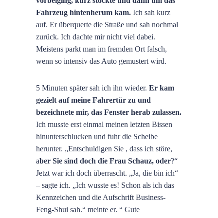
vorbeiging, kurz stockte und dann um das
Fahrzeug hintenherum kam.
Ich sah kurz
auf. Er überquerte die Straße und sah nochmal
zurück. Ich dachte mir nicht viel dabei.
Meistens parkt man im fremden Ort falsch,
wenn so intensiv das Auto gemustert wird.
5 Minuten später sah ich ihn wieder.
Er kam
gezielt auf meine Fahrertür zu und
bezeichnete mir, das Fenster herab zulassen.
Ich musste erst einmal meinen letzten Bissen
hinunterschlucken und fuhr die Scheibe
herunter. „Entschuldigen Sie , dass ich störe,
a
ber Sie sind doch die Frau Schauz, oder
?“
Jetzt war ich doch überrascht. „Ja, die bin ich“
– sagte ich. „Ich wusste es! Schon als ich das
Kennzeichen und die Aufschrift Business-
Feng-Shui sah.“ meinte er. “ Gute