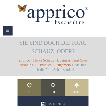
HOME
SIE SIND DOCH DIE FRAU
ÜBER MICH
SCHAUZ, ODER?
LEISTUNGEN
apprico - Heike Schauz - Business-Feng-Shui
AKTUELLES
Beratung
>
Aktuelles
>
Allgemein
> Sie sind
doch die Frau Schauz, oder?
REFERENZEN
BÜCHER
6
10
8045
COLOURS
04.12.2014
KONTAKT