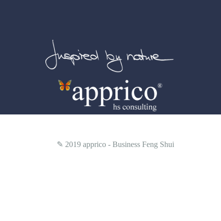
✎ 2019
apprico - Business Feng Shui