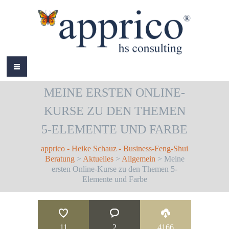
HOME
MEINE ERSTEN ONLINE-
ÜBER MICH
KURSE ZU DEN THEMEN
LEISTUNGEN
5-ELEMENTE UND FARBE
AKTUELLES
apprico - Heike Schauz - Business-Feng-Shui
Beratung
>
Aktuelles
>
Allgemein
> Meine
REFERENZEN
ersten Online-Kurse zu den Themen 5-
Elemente und Farbe
BÜCHER
COLOURS
11
2
4166
KONTAKT