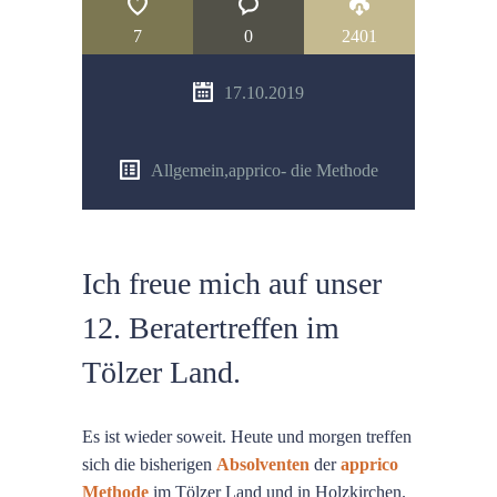
7
0
2401
17.10.2019
Allgemein
,
apprico- die Methode
Ich freue mich auf unser
12. Beratertreffen im
Tölzer Land.
Es ist wieder soweit. Heute und morgen treffen
sich die bisherigen
Absolventen
der
apprico
Methode
im Tölzer Land und in Holzkirchen.