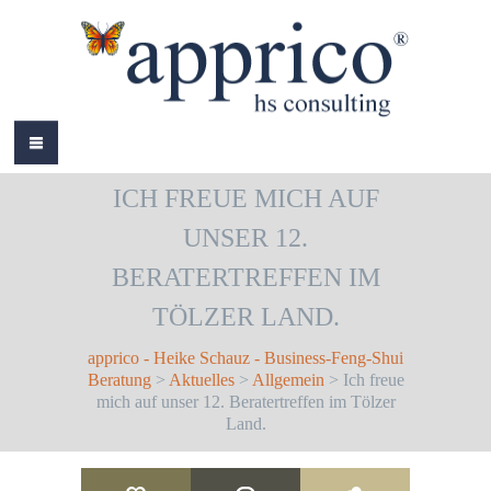
HOME
ICH FREUE MICH AUF
ÜBER MICH
UNSER 12.
LEISTUNGEN
BERATERTREFFEN IM
AKTUELLES
TÖLZER LAND.
REFERENZEN
apprico - Heike Schauz - Business-Feng-Shui
Beratung
>
Aktuelles
>
Allgemein
> Ich freue
BÜCHER
mich auf unser 12. Beratertreffen im Tölzer
Land.
COLOURS
KONTAKT