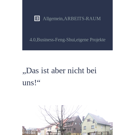
Allgemein
,
ARBEITS-RAUM
4.0
,
Business-Feng-Shui
,
eigene Projekte
„Das ist aber nicht bei
uns!“