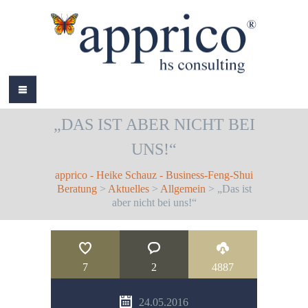
HOME
„DAS IST ABER NICHT BEI
ÜBER MICH
UNS!“
LEISTUNGEN
apprico - Heike Schauz - Business-Feng-Shui
AKTUELLES
Beratung
>
Aktuelles
>
Allgemein
> „Das ist
aber nicht bei uns!“
REFERENZEN
BÜCHER
7
2
4887
COLOURS
24.05.2016
KONTAKT