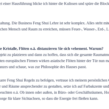
 einer Hausführung blicke ich hinter die Kulissen und spüre die Block
staltung. Die Business Feng Shui Lehre ist sehr komplex. Alles steht mi
chen Mensch und Raum zu erreichen, müssen Feuer-, Wasser-, Erd-, L
 Kristalle, Flöten o.ä. distanzieren Sie sich vehement. Warum?
bjekt zu platzieren und dann zu hoffen, dass sich die gesamte Raumatm
ten europäischen Firmen wirken asiatische Flöten hinter der Tür nun m
anzes und schaue, was zur Philosophie des Hauses passt.
starre Feng Shui Regeln zu befolgen, vertraue ich meinem persönlichen
 und Räume ansprechender zu gestalten, setze ich auf Farbakzente und
Leuchten o.ä. Ob innen oder außen, in Büro- oder Geschäftsräumen, Hot
ge für klare Sichtachsen, so dass die Energie frei fließen kann.