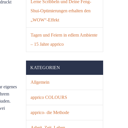
Lerne Scribbeln und Deine Feng-
ndruckt
Shui-Optimierungen erhalten den
„WOW“-Effekt
Tagen und Feiern in edlem Ambiente
– 15 Jahre apprico
KATEGORIEN
Allgemein
hr eigenes
ihrem
apprico COLOURS
äuden.
wei
apprico- die Methode
Arbeit. Zeit. Leben.