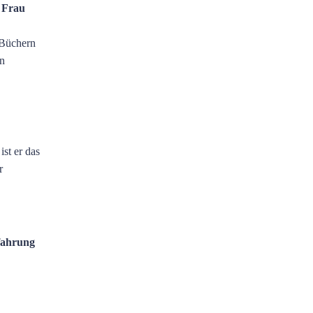
, Frau
 Büchern
in
st er das
r
rfahrung