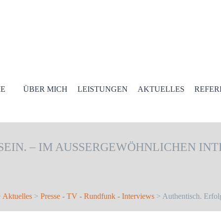
E
ÜBER MICH
LEISTUNGEN
AKTUELLES
REFER
SEIN. – IM AUSSERGEWÖHNLICHEN IN
>
Aktuelles
>
Presse - TV - Rundfunk - Interviews
> Authentisch. Erfol