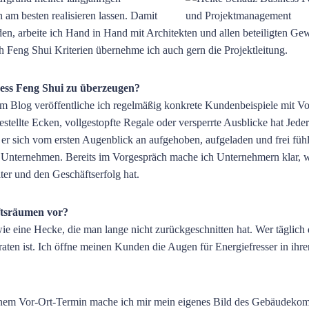
am besten realisieren lassen. Damit
n, arbeite ich Hand in Hand mit Architekten und allen beteiligten Ge
 Feng Shui Kriterien übernehme ich auch gern die Projektleitung.
ness Feng Shui zu überzeugen?
em Blog veröffentliche ich regelmäßig konkrete Kundenbeispiele mit Vo
tellte Ecken, vollgestopfte Regale oder versperrte Ausblicke hat Jede
 er sich vom ersten Augenblick an aufgehoben, aufgeladen und frei fühl
 das Unternehmen. Bereits im Vorgespräch mache ich Unternehmern klar, 
er und den Geschäftserfolg hat.
ftsräumen vor?
 eine Hecke, die man lange nicht zurückgeschnitten hat. Wer täglich 
raten ist. Ich öffne meinen Kunden die Augen für Energiefresser in ihre
inem Vor-Ort-Termin mache ich mir mein eigenes Bild des Gebäudekom