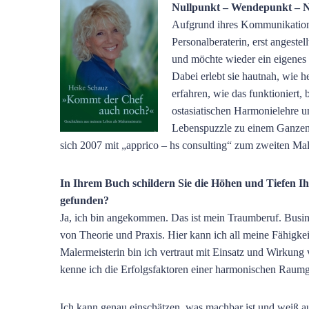
Nullpunkt – Wendepunkt – 
Aufgrund ihres Kommunikations
Personalberaterin, erst angeste
und möchte wieder ein eigenes 
Dabei erlebt sie hautnah, wie h
erfahren, wie das funktioniert, 
ostasiatischen Harmonielehre u
Lebenspuzzle zu einem Ganzen 
sich 2007 mit „apprico – hs consulting“ zum zweiten Mal 
In Ihrem Buch schildern Sie die Höhen und Tiefen I
gefunden?
Ja, ich bin angekommen. Das ist mein Traumberuf. Busine
von Theorie und Praxis. Hier kann ich all meine Fähigke
Malermeisterin bin ich vertraut mit Einsatz und Wirkun
kenne ich die Erfolgsfaktoren einer harmonischen Raumg
Ich kann genau einschätzen, was machbar ist und weiß a