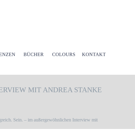
ENZEN
BÜCHER
COLOURS
KONTAKT
TERVIEW MIT ANDREA STANKE
greich. Sein. – im außergewöhnlichen Interview mit