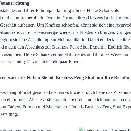
Neuausrichtung
talentes und ihrer Führungserfahrung arbeitet Heike Schauz als
llt und dann freiberuflich. Doch im Grunde ihres Herzens ist sie Untern
Geschäft aufbauen. Um Kraft zu schöpfen, gönnt sie sich eine Ayurved
eilsam es ist, ihre Lebensenergie wieder ins Fließen zu bringen. Um ge
beginnt sie eine Ausbildung zur Heilpraktikerin. Dabei entdeckt sie ihre
nd macht den Abschluss zur Business Feng Shui Expertin. Endlich fügt 
zusammen. Heike Schauz verbindet ihr neues und ihr altes Wissen un
selbstständig. Dazu hab ich ein paar Fragen.
hrer Karriere. Haben Sie mit Business Feng Shui nun Ihre Berufun
ss Feng Shui ist genauso facettenreich wie ich. Ich liebe das Zusamme
iten einbringen: Als Geschäftsfrau denke und handle ich unternehmeris
g von Farben, Formen und Materialien. Und als Business Feng Shui Expe
estaltung.
ufgrund meiner langjährigen