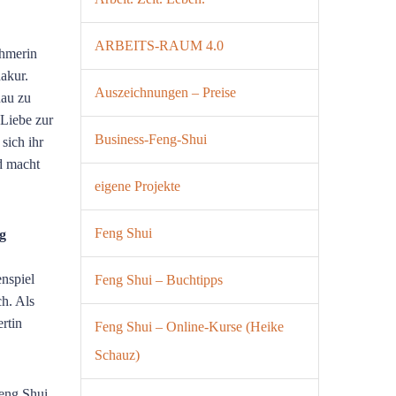
ARBEITS-RAUM 4.0
ehmerin
akur.
Auszeichnungen – Preise
nau zu
 Liebe zur
Business-Feng-Shui
sich ihr
d macht
eigene Projekte
Feng Shui
g
nspiel
Feng Shui – Buchtipps
ch. Als
rtin
Feng Shui – Online-Kurse (Heike
Schauz)