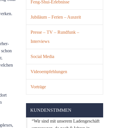
Feng-Shui-Erlebnisse
werken.
Jubiläum – Ferien – Auszeit
Presse – TV – Rundfunk –
Interviews
rher-
r schon
Social Media
t.
welchen
Videoempfehlungen
Vorträge
dort
n
KUNDENSTIMMEN
Wir sind mit unserem Ladengeschäft
plexes,