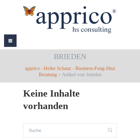
HOME
BRIEDEN
ÜBER MICH
apprico - Heike Schauz - Business-Feng-Shui
LEISTUNGEN
Beratung
> Artikel von: brieden
AKTUELLES
Keine Inhalte
REFERENZEN
vorhanden
BÜCHER
COLOURS
KONTAKT