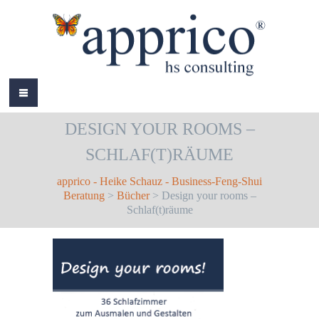
HOME
DESIGN YOUR ROOMS –
ÜBER MICH
SCHLAF(T)RÄUME
LEISTUNGEN
apprico - Heike Schauz - Business-Feng-Shui
AKTUELLES
Beratung
>
Bücher
> Design your rooms –
Schlaf(t)räume
REFERENZEN
BÜCHER
COLOURS
KONTAKT