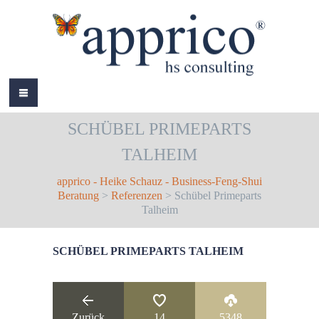
HOME
SCHÜBEL PRIMEPARTS
ÜBER MICH
TALHEIM
LEISTUNGEN
apprico - Heike Schauz - Business-Feng-Shui
AKTUELLES
Beratung
>
Referenzen
> Schübel Primeparts
Talheim
REFERENZEN
SCHÜBEL PRIMEPARTS TALHEIM
BÜCHER
COLOURS
KONTAKT
Zurück
14
5348