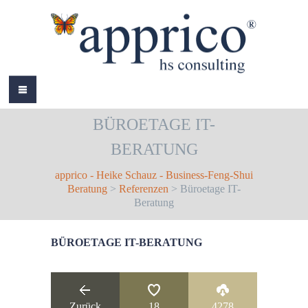
HOME
BÜROETAGE IT-
ÜBER MICH
BERATUNG
LEISTUNGEN
apprico - Heike Schauz - Business-Feng-Shui
AKTUELLES
Beratung
>
Referenzen
> Büroetage IT-
Beratung
REFERENZEN
BÜROETAGE IT-BERATUNG
BÜCHER
COLOURS
KONTAKT
Zurück
18
4278