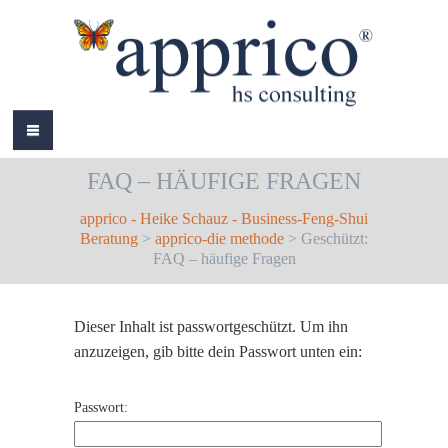
HOME
FAQ – HÄUFIGE FRAGEN
ÜBER MICH
apprico - Heike Schauz - Business-Feng-Shui
LEISTUNGEN
Beratung
>
apprico-die methode
> Geschützt:
FAQ – häufige Fragen
AKTUELLES
REFERENZEN
Dieser Inhalt ist passwortgeschützt. Um ihn
anzuzeigen, gib bitte dein Passwort unten ein:
BÜCHER
COLOURS
Passwort:
KONTAKT